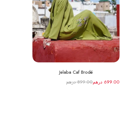
تحديد أحد الخيارات
Jelaba Caf Brodé
699.00
درهم
899.00
درهم