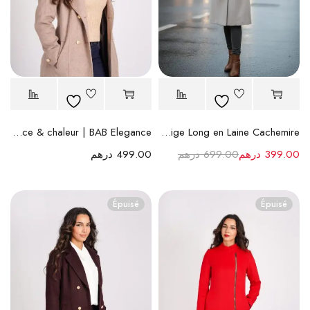
Manteau femme camel laine – Élégance & chaleur | BAB Elegance
Manteau Beige Long en Laine Cachemire
399.00
درهم
699.00
درهم
499.00
درهم
Épuisé
Épuisé