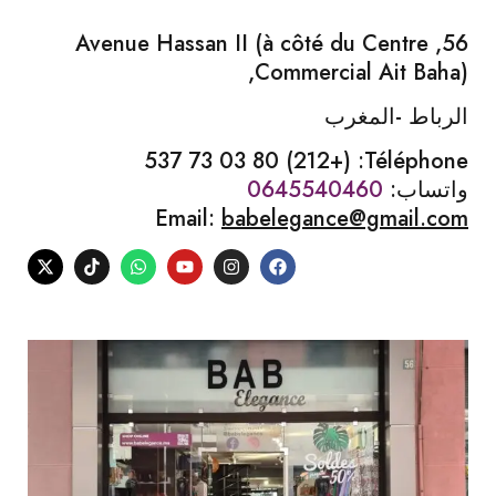
56, Avenue Hassan II (à côté du Centre
Commercial Ait Baha),
الرباط -المغرب
537 73 03 80
)
212
(+
Téléphone:
واتساب:
0645540460
Email:
babelegance@gmail.com