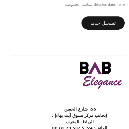
décrites dans notre
سياسة الخصوصية
.
تسجيل جديد
56، شارع الحسن
(بجانب مركز تسوق آيت بهاء) ،
الرباط -المغرب
الهاتف:
+212 537 73 03 80