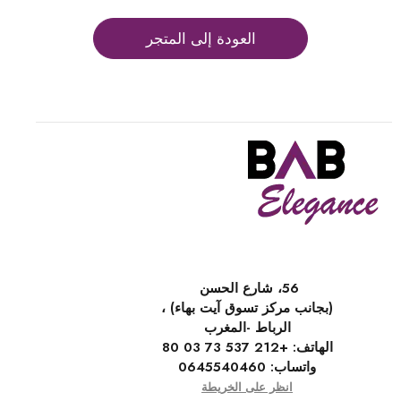
العودة إلى المتجر
56، شارع الحسن
(بجانب مركز تسوق آيت بهاء) ،
الرباط -المغرب
الهاتف:
+212 537 73 03 80
واتساب:
0645540460
انظر على الخريطة