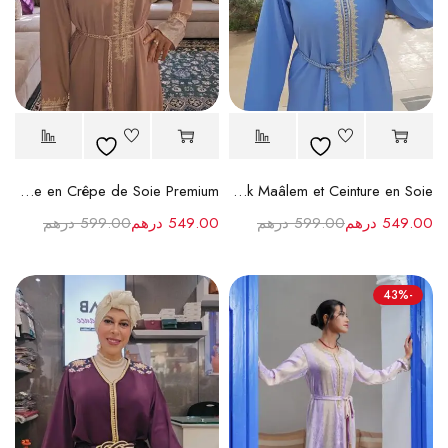
Caftan Cartier Rose en Crêpe de Soie Premium
Caftan Cartier BC en Crêpe de Soie – Zwaak Maâlem et Ceinture en Soie
549.00
درهم
599.00
درهم
549.00
درهم
599.00
درهم
-43%