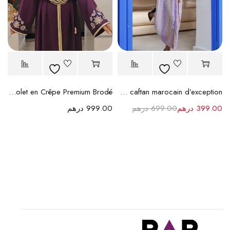
Caftan Violet en Crêpe Premium Brodé
Caftan Johara - l’élégance du caftan marocain d’exception
399.00
درهم
699.00
درهم
999.00
درهم