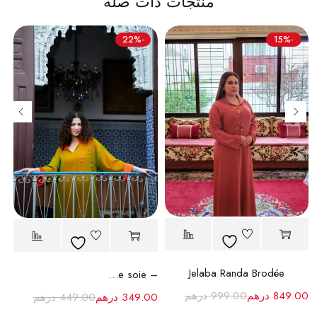
منتجات ذات صلة
-22%
-15%
Jelaba Randa Brodée
Jelaba en mousseline de soie – Élégance et confort
849.00
درهم
999.00
درهم
349.00
درهم
449.00
درهم