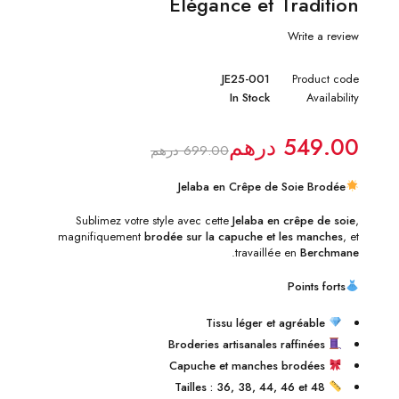
Élégance et Tradition
Write a review
JE25-001
Product code
In Stock
Availability
549.00
درهم
699.00
درهم
Jelaba en Crêpe de Soie Brodée
Sublimez votre style avec cette
Jelaba en crêpe de soie
,
magnifiquement
brodée sur la capuche et les manches
, et
.
travaillée en
Berchmane
Points forts
Tissu léger et agréable
Broderies artisanales raffinées
Capuche et manches brodées
Tailles : 36, 38, 44, 46 et 48