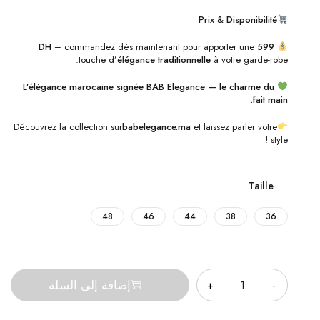
Prix & Disponibilité
– commandez dès maintenant pour apporter une
599 DH
touche d’
élégance traditionnelle
à votre garde-robe.
L’élégance marocaine signée BAB Elegance — le charme du
fait main.
Découvrez la collection sur
babelegance.ma
et laissez parler votre
style !
Taille
48
46
44
38
36
الكمية
إضافة إلى السلة