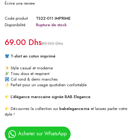
Écrire une review
Code produit
TS22-011 IMPRIME
Disponibilité
Rupture de stock
69.00
Dhs
89.00
Dhs
T-shirt en coton imprimé
Style casual et moderne
Tissu doux et respirant
Col rond & demi manches
Parfait pour un usage quotidien confortable
L’élégance marocaine signée BAB Elegance.
Découvrez la collection sur
babelegance.ma
et laissez parler votre
style !
Acheter sur WhatsApp