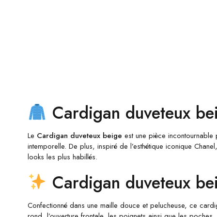
Cardigan duveteux beig
Le
Cardigan duveteux beige
est une pièce incontournable p
intemporelle. De plus, inspiré de l’esthétique iconique Chane
looks les plus habillés.
Cardigan duveteux beig
Confectionné dans une maille douce et pelucheuse, ce cardiga
rond, l’ouverture frontale, les poignets ainsi que les poches.