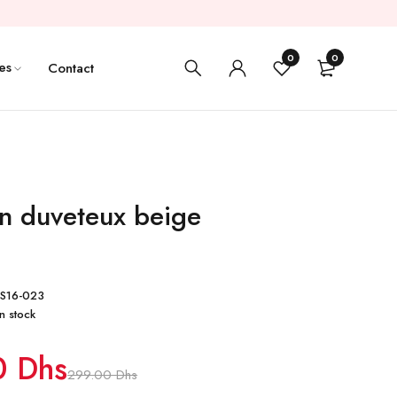
0
0
es
Contact
n duveteux beige
S16-023
n stock
0
Dhs
299.00
Dhs