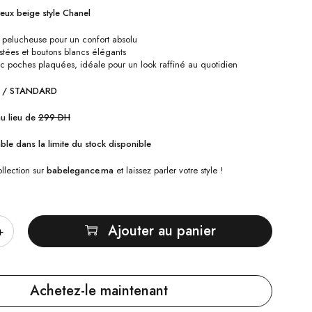
eux beige style Chanel
 pelucheuse pour un confort absolu
stées et boutons blancs élégants
 poches plaquées, idéale pour un look raffiné au quotidien
UE / STANDARD
au lieu de
299 DH
ble dans la limite du stock disponible
llection sur
babelegance.ma
et laissez parler votre style !
Ajouter au panier
Achetez-le maintenant