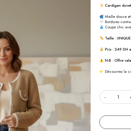
Cardigan duvet
Maille douce et
Bordures contra
Coupe chic avec
Taille : UNIQ
Prix : 249 DH 
N.B : Offre vala
Découvrez la co
Quantité