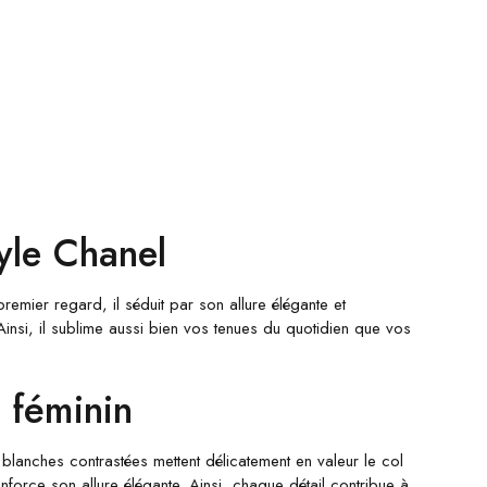
yle Chanel
remier regard, il séduit par son allure élégante et
Ainsi, il sublime aussi bien vos tenues du quotidien que vos
 féminin
blanches contrastées mettent délicatement en valeur le col
nforce son allure élégante. Ainsi, chaque détail contribue à