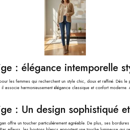
e : élégance intemporelle st
our les femmes qui recherchent un style chic, doux et raffiné. Dès le p
l, il associe harmonieusement élégance classique et confort moderne. 
e : Un design sophistiqué et
n offre un toucher particulièrement agréable. De plus, ses bordures 
 Par ailleurs, les boutons blancs apportent une touche lumineuse qui re