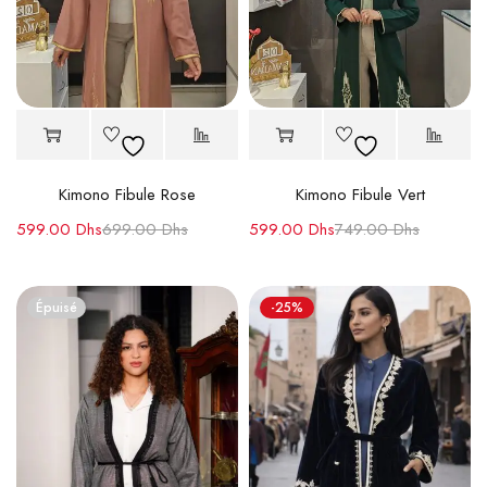
Kimono Fibule Rose
Kimono Fibule Vert
599.00
Dhs
699.00
Dhs
599.00
Dhs
749.00
Dhs
Épuisé
-25%