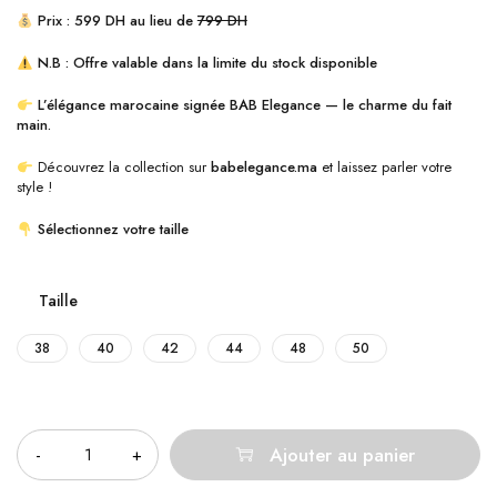
Prix : 599 DH au lieu de
799 DH
N.B : Offre valable dans la limite du stock disponible
L’élégance marocaine signée BAB Elegance — le charme du fait
main.
Découvrez la collection sur
babelegance.ma
et laissez parler votre
style !
Sélectionnez votre taille
Taille
38
40
42
44
48
50
Quantité
Ajouter au panier