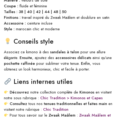
Matière :
velours de soie
Coupe :
fluide et féminine
Tailles :
38 | 40 | 42 | 44 | 48 | 50
Finitions :
travail inspiré du Zwaak Maâlem et doublure en satin
Accessoire :
ceinture incluse
Style :
marocain chic et moderne
Conseils style
Associez ce kimono à des
sandales à talon
pour une allure
élégante.
Ensuite
, ajoutez des
accessoires délicats
ainsi qu’une
pochette raffinée
pour sublimer votre tenue.
Enfin
, vous
obtenez un look harmonieux, chic et facile à porter.
Liens internes utiles
Découvrez
notre collection complète de
Kimonos
en visitant
notre sous rubrique :
Chic Tradition > Kimonos et Capes
Consultez
tous nos
tenues traditionnelles et faites main
en
visitant notre rubrique :
Chic Tradition
Pour tous savoir sur le
Zwaak Maâlem
:
Zwaak Maâlem et