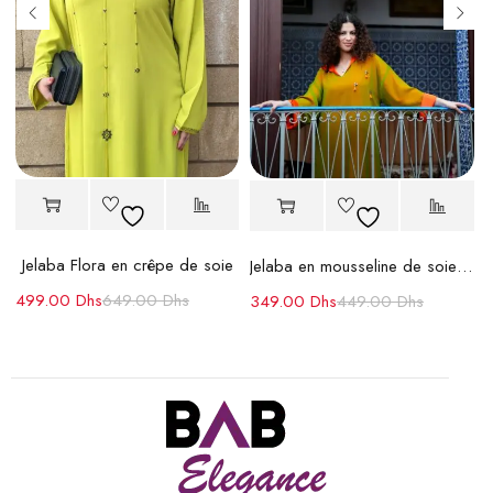
Jelaba Flora en crêpe de soie
nce et Tradition
Jelaba en mousseline de soie – Élégance et confort
499.00
Dhs
649.00
Dhs
349.00
Dhs
449.00
Dhs