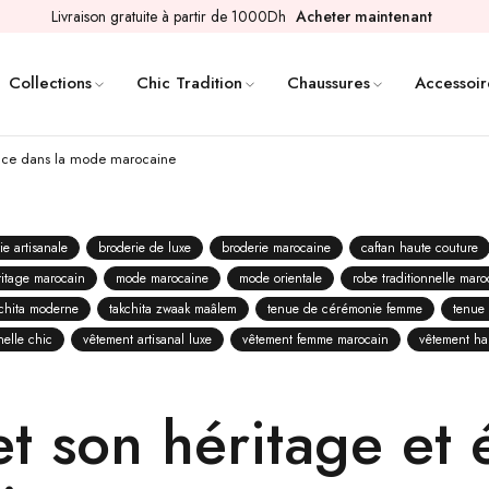
Livraison gratuite à partir de 1000Dh
Acheter maintenant
Collections
Chic Tradition
Chaussures
Accessoir
nce dans la mode marocaine
ie artisanale
broderie de luxe
broderie marocaine
caftan haute couture
itage marocain
mode marocaine
mode orientale
robe traditionnelle maro
kchita moderne
takchita zwaak maâlem
tenue de cérémonie femme
tenue
nelle chic
vêtement artisanal luxe
vêtement femme marocain
vêtement h
t son héritage et 