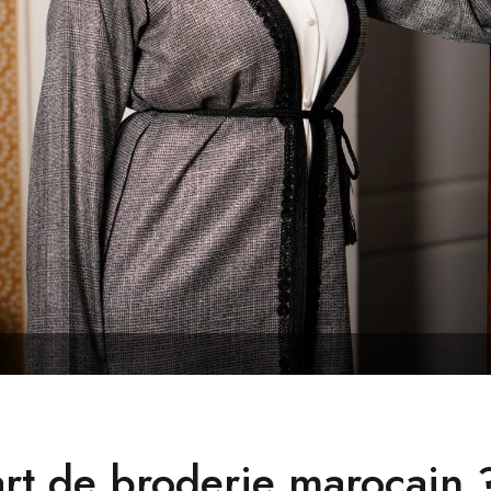
tisanale
art de broderie marocain 