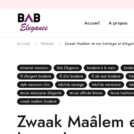
Accueil
A propos
Accueil
Women
Zwaak Maâlem et son héritage et éléga
artisanat marocain
Bab Elegance
broderie à la main
broder
fil d’argent broderie
fil d’or broderie
fil de soie broderie
hér
style marocain chic
takchita mariage
takchita marocaine
ta
tenue marocaine élégante
tenue raffinée femme
tenue tradition
zwaak maâlem broderie
Zwaak Maâlem e