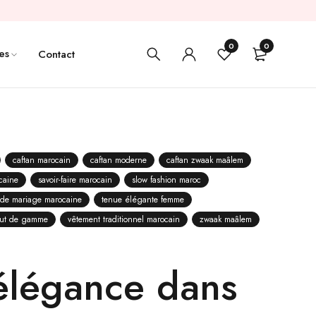
0
0
es
Contact
caftan marocain
caftan moderne
caftan zwaak maâlem
caine
savoir-faire marocain
slow fashion maroc
 de mariage marocaine
tenue élégante femme
aut de gamme
vêtement traditionnel marocain
zwaak maâlem
élégance dans