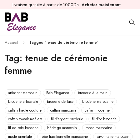
Livraison gratuite à partir de 1000Dh
Acheter maintenant
Accueil
Tagged "tenue de cérémonie femme"
Tag: tenue de cérémonie
femme
artisanat marocain
Bab Elegance
broderie à la main
broderie artisanale
broderie de luxe
broderie marocaine
caftan haute couture
caftan marocain
caftan moderne
caftan zwaak maâlem
fil d’argent broderie
fil d’or broderie
fil de soie broderie
héritage marocain
mode marocaine
mode orientale
robe traditionnelle marocaine
savoir-faire marocain