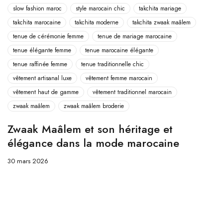
slow fashion maroc
style marocain chic
takchita mariage
takchita marocaine
takchita moderne
takchita zwaak maâlem
tenue de cérémonie femme
tenue de mariage marocaine
tenue élégante femme
tenue marocaine élégante
tenue raffinée femme
tenue traditionnelle chic
vêtement artisanal luxe
vêtement femme marocain
vêtement haut de gamme
vêtement traditionnel marocain
zwaak maâlem
zwaak maâlem broderie
Zwaak Maâlem et son héritage et
élégance dans la mode marocaine
30 mars 2026