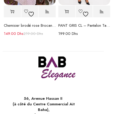
êpe Coton
Chemisier brodé rose Brocand – Élégance et Détails raffinés
PANT GRIS CL – Pantalon Taille Haute
149.00
Dhs
219.00
Dhs
199.00
Dhs
56, Avenue Hassan II
(à côté du Centre Commercial Ait
Baha),