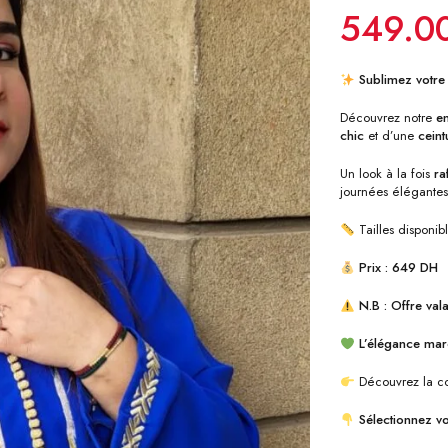
549.0
Sublimez votre 
Découvrez notre
e
chic
et d’une
ceint
Un look à la fois
ra
journées élégante
Tailles disponib
Prix : 649 DH
N.B : Offre vala
L’élégance mar
Découvrez la co
Sélectionnez vot