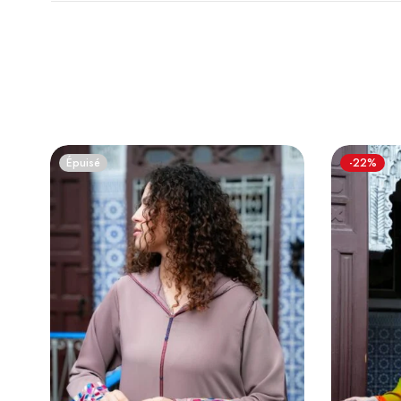
Épuisé
-22%