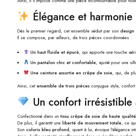
Ainsi, il s’impose comme une pièce incontournable pour toutes
Élégance et harmonie a
Dès le premier regard, cet ensemble séduit par son
design 
Il se compose, par ailleurs, de trois pièces coordonnées :
Un haut fluide et épuré
, qui apporte une touche aéri
Un pantalon chic et confortable
, ajusté pour une silh
Une ceinture assortie en crêpe de soie
, qui, de plu
Ainsi, cet
ensemble de trois pièces
conjugue style, confort
Un confort irrésistible
Confectionné dans un
tissu crêpe de soie de haute qualité
De plus, il garantit une
liberté de mouvement totale
, ce qu
Son
coloris bleu profond
, quant à lui, évoque l’élégance i