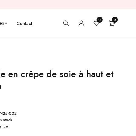
0
0
es
Contact
e en crêpe de soie à haut et
n
N25-002
n stock
gance