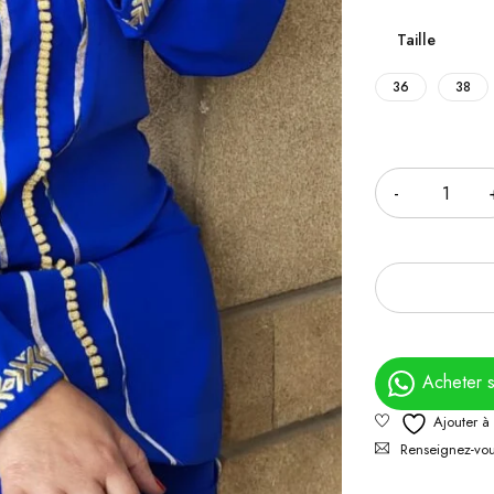
Taille
36
38
Quantité
Acheter 
Renseignez-vous