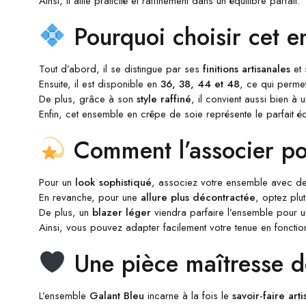
Ainsi, il allie praticité et raffinement dans un équilibre parfait.
Pourquoi choisir cet e
Tout d’abord, il se distingue par ses
finitions artisanales
et
Ensuite, il est disponible en
36, 38, 44 et 48
, ce qui perme
De plus, grâce à son
style raffiné
, il convient aussi bien à
Enfin, cet ensemble en crêpe de soie représente le parfait éq
Comment l’associer pou
Pour un
look sophistiqué
, associez votre ensemble avec d
En revanche, pour une
allure plus décontractée
, optez plu
De plus, un
blazer léger
viendra parfaire l’ensemble pour u
Ainsi, vous pouvez adapter facilement votre tenue en fonctio
Une pièce maîtresse d
L’ensemble
Galant Bleu
incarne à la fois le
savoir-faire arti