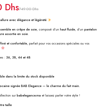
0
Dhs
749.00
Dhs
allure avec élégance et légèreté
nsemble en crêpe de soie
, composé d’un
haut fluide
, d’un
pantalon
ure assortie en soie
.
ffiné et confortable
, parfait pour vos occasions spéciales ou vos
s
les :
36, 38, 44 et 48
ble dans la limite du stock disponible
ocaine signée BAB Elegance — le charme du fait main.
llection sur
babelegance.ma
et laissez parler votre style !
re taille