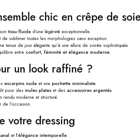
nsemble chic en crêpe de soi
 son
tissu fluide
d’une légèreté exceptionnelle.
t de sublimer toutes les morphologies sans exception.
 une tenue de jour élégante qu’à une allure de soirée sophistiquée.
uilibre entre
confort, féminité et élégance moderne
.
r un look raffiné ?
es
escarpins nude
et une
pochette minimaliste
.
tôt pour des
mules plates
et des
accessoires argentés
.
n rendu moderne et structuré.
n de l’occasion.
e votre dressing
sanal
et
l’élégance intemporelle
.