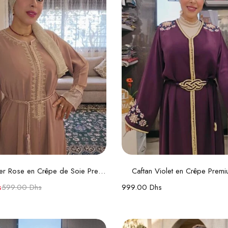
Ajouter au panier
Choix des option
Caftan Cartier Rose en Crêpe de Soie Premium
Caftan Violet en Crêpe Prem
s
599.00
Dhs
999.00
Dhs