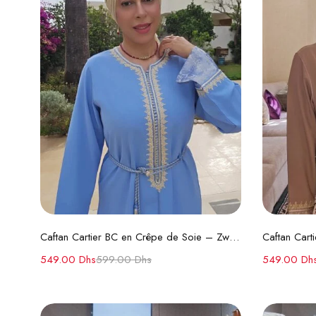
Choix des options
Caftan Cartier BC en Crêpe de Soie – Zwaak Maâlem et Ceinture en Soie
549.00
Dhs
599.00
Dhs
549.00
Dh