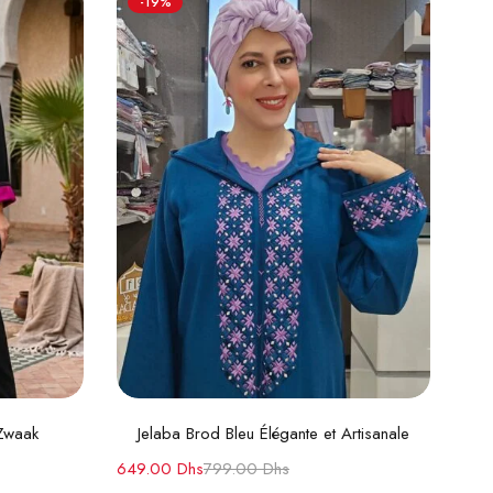
-19%
s
Choix des options
Zwaak
Jelaba Brod Bleu Élégante et Artisanale
649.00
Dhs
799.00
Dhs