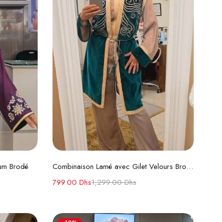
s
Choix des options
ium Brodé
Combinaison Lamé avec Gilet Velours Brodé
799.00
Dhs
1,299.00
Dhs