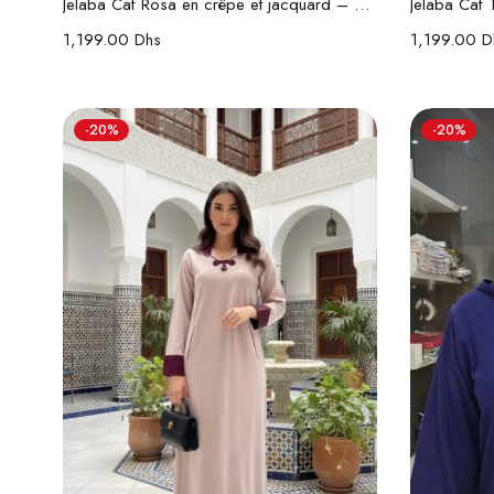
Jelaba Caf Rosa en crêpe et jacquard – Travail Randa fait main
1,199.00
Dhs
1,199.00
D
-20%
-20%