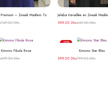
Choix des options
Choix des option
Jelaba Mlifa Premium – Zwaak Maâlem Ton sur Ton
s
749.00
Dhs
599.00
Dhs
649.00
Dhs
-25%
Choix des options
Choix des option
Kimono Fibule Rose
Kimono Star Bleu
s
699.00
Dhs
599.00
Dhs
799.00
Dhs