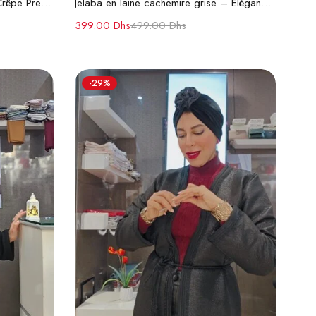
Jelaba Caf Vert avec Caftan en Crêpe Premium
Jelaba en laine cachemire grise – Élégance et Chaleur
399.00
Dhs
499.00
Dhs
-29%