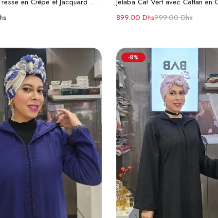
Jelaba Caf Tresse en Crêpe et Jacquard – Randa Fait Main
hs
899.00
Dhs
999.00
Dhs
-8%