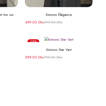
s
Choix des options
Jelaba travaillée en Zwaak Maâlem ton sur ton
Kimono Élégance
499.00
Dhs
699.00
Dhs
-25%
s
Choix des options
Kimono Star Vert
599.00
Dhs
799.00
Dhs