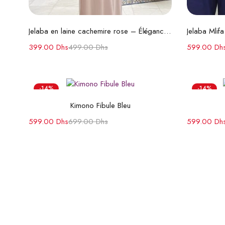
Choix des options
Jelaba en laine cachemire rose – Élégance et Chaleur
399.00
Dhs
499.00
Dhs
599.00
Dh
-14%
-14%
Choix des options
Kimono Fibule Bleu
599.00
Dhs
699.00
Dhs
599.00
Dh