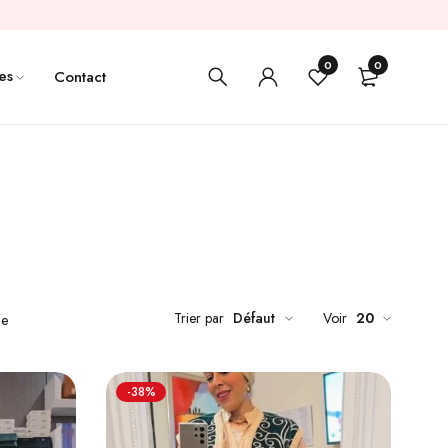
0
0
es
Contact
Trier par
Défaut
Voir
20
de
-38%