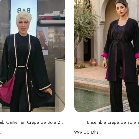
Choix des options
Choix des option
Ensemble Bab Cartier en Crêpe de Soie Zwaak Maâlem
Ensemble crêpe de soie 
s
999.00
Dhs