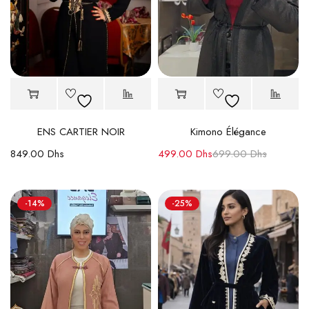
ENS CARTIER NOIR
Kimono Élégance
849.00
Dhs
499.00
Dhs
699.00
Dhs
-14%
-25%