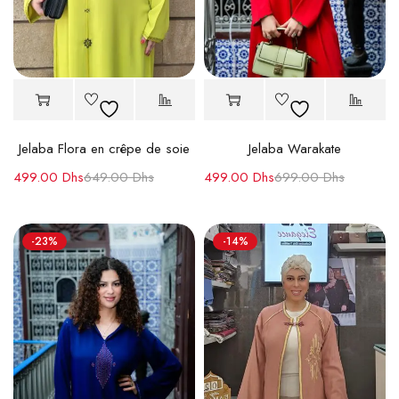
Jelaba Flora en crêpe de soie
Jelaba Warakate
499.00
Dhs
649.00
Dhs
499.00
Dhs
699.00
Dhs
-23%
-14%