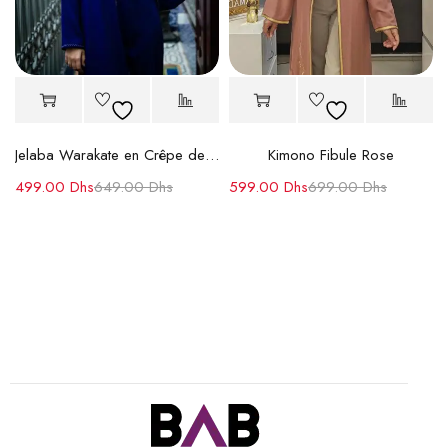
Jelaba Warakate en Crêpe de Soie
Kimono Fibule Rose
499.00
Dhs
649.00
Dhs
599.00
Dhs
699.00
Dhs