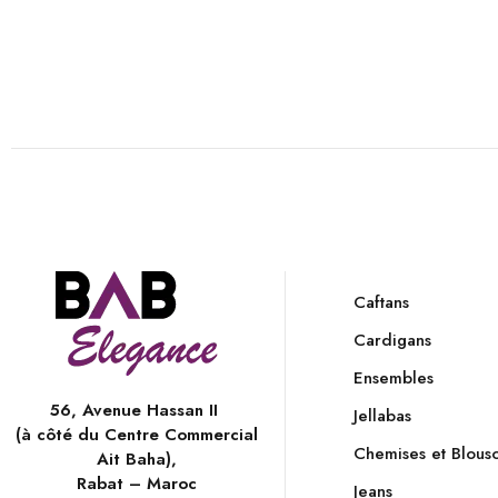
Caftans
Cardigans
Ensembles
56, Avenue Hassan II
Jellabas
(à côté du Centre Commercial
Chemises et Blous
Ait Baha),
Rabat – Maroc
Jeans