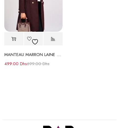
MANTEAU MARRON LAINE à Col Revers et Boutons Dorés
499.00
Dhs
699.00
Dhs