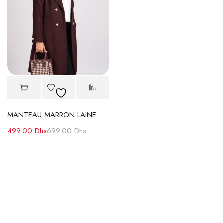
MANTEAU MARRON LAINE à Col Revers et Boutons Dorés
499.00
Dhs
699.00
Dhs