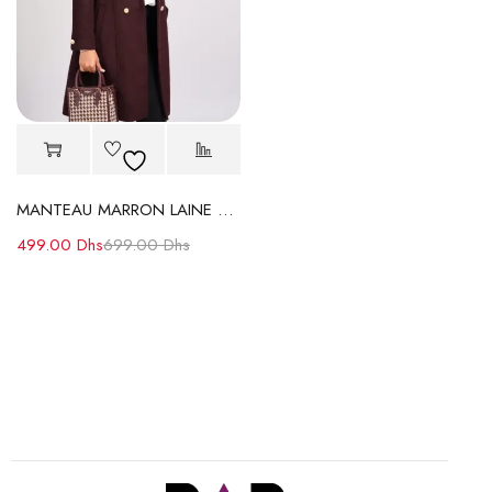
MANTEAU MARRON LAINE à Col Revers et Boutons Dorés
499.00
Dhs
699.00
Dhs