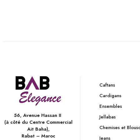
Caftans
Cardigans
Ensembles
56, Avenue Hassan II
Jellabas
(à côté du Centre Commercial
Chemises et Blous
Ait Baha),
Rabat – Maroc
Jeans