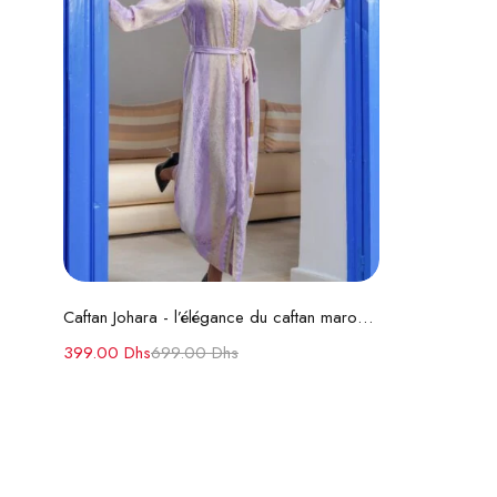
Choix des options
Caftan Johara - l’élégance du caftan marocain d’exception
399.00
Dhs
699.00
Dhs