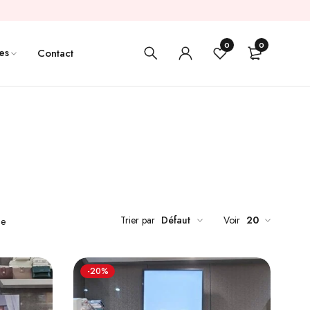
0
0
es
Contact
Trier par
Défaut
Voir
20
de
-20%