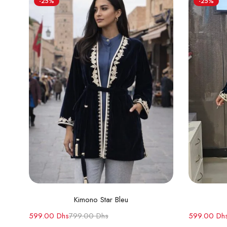
-25%
-25%
Choix des options
Kimono Star Bleu
599.00
Dhs
799.00
Dhs
599.00
Dh