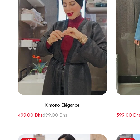
Choix des options
Kimono Élégance
499.00
Dhs
699.00
Dhs
599.00
Dh