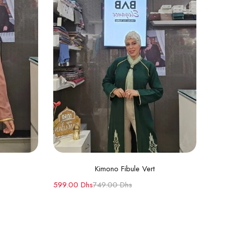
s
Choix des options
Kimono Fibule Vert
599.00
Dhs
749.00
Dhs