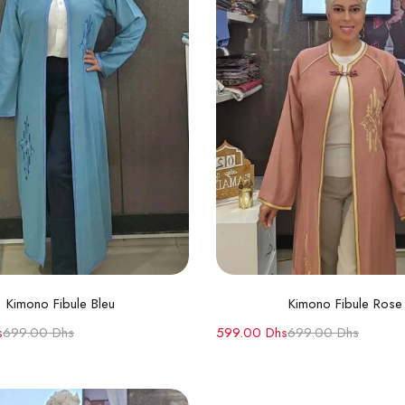
Choix des options
Choix des option
Kimono Fibule Bleu
Kimono Fibule Rose
s
699.00
Dhs
599.00
Dhs
699.00
Dhs