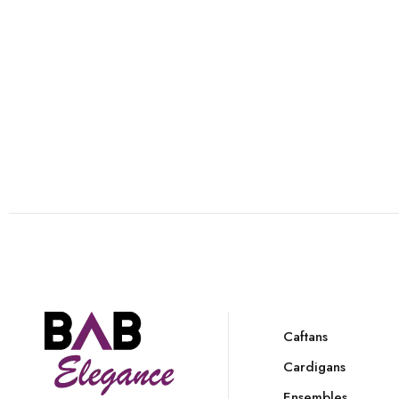
Caftans
Cardigans
Ensembles