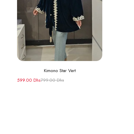
Choix des options
Kimono Star Vert
599.00
Dhs
799.00
Dhs