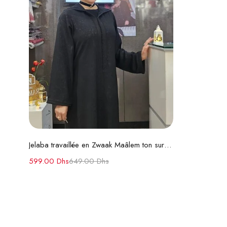
Choix des options
Jelaba travaillée en Zwaak Maâlem ton sur ton
599.00
Dhs
649.00
Dhs