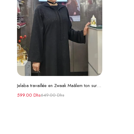
Choix des options
Jelaba travaillée en Zwaak Maâlem ton sur ton
599.00
Dhs
649.00
Dhs