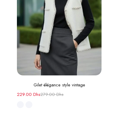
Choix des options
Gilet élégance style vintage
229.00
Dhs
279.00
Dhs