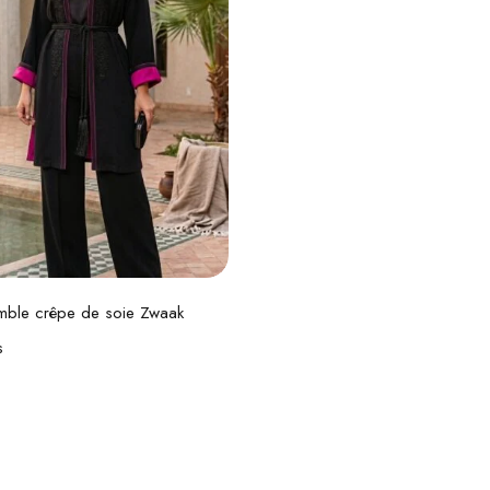
Choix des options
mble crêpe de soie Zwaak
s