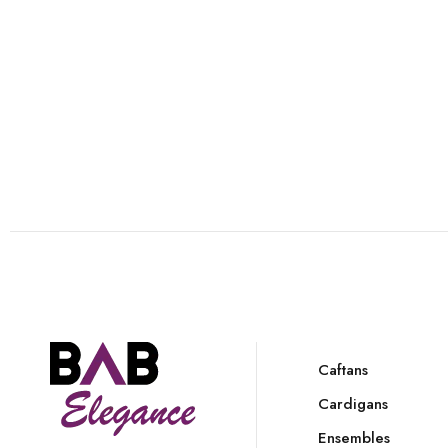
Caftans
Cardigans
Ensembles