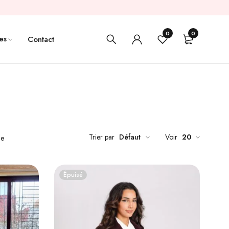
0
0
es
Contact
Trier par
Défaut
Voir
20
de
Épuisé