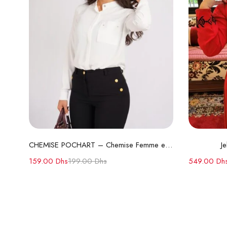
Lire la suite
CHEMISE POCHART – Chemise Femme en Crêpe Coton
J
159.00
Dhs
199.00
Dhs
549.00
Dh