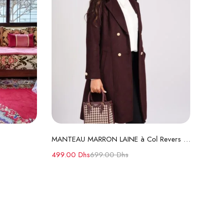
s
Lire la suite
e
MANTEAU MARRON LAINE à Col Revers et Boutons Dorés
499.00
Dhs
699.00
Dhs