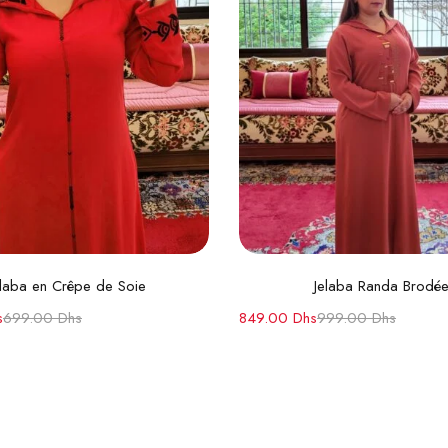
Choix des options
Choix des option
elaba en Crêpe de Soie
Jelaba Randa Brodé
s
699.00
Dhs
849.00
Dhs
999.00
Dhs