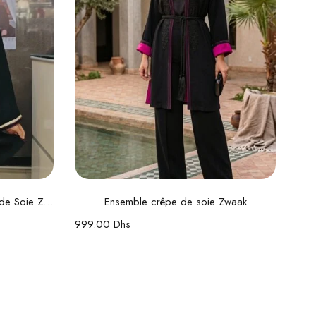
s
Choix des options
Ensemble Bab Cartier en Crêpe de Soie Zwaak Maâlem
Ensemble crêpe de soie Zwaak
999.00
Dhs