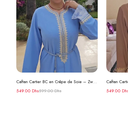
Choix des options
Caftan Cartier BC en Crêpe de Soie – Zwaak Maâlem et Ceinture en Soie
549.00
Dhs
599.00
Dhs
549.00
Dh