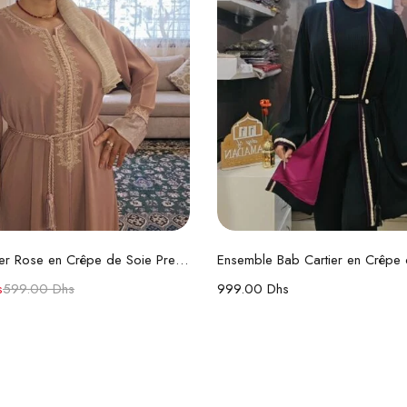
Ajouter au panier
Choix des option
Caftan Cartier Rose en Crêpe de Soie Premium
s
599.00
Dhs
999.00
Dhs