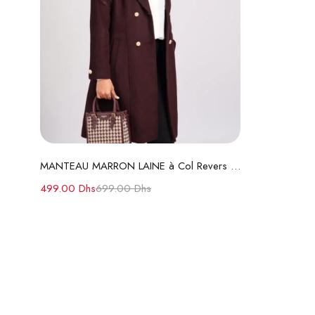
Lire la suite
MANTEAU MARRON LAINE à Col Revers et Boutons Dorés
499.00
Dhs
699.00
Dhs