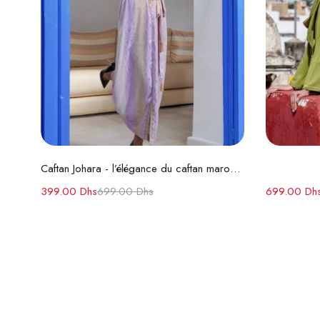
Choix des options
Caftan Johara - l’élégance du caftan marocain d’exception
399.00
Dhs
699.00
Dhs
699.00
Dh