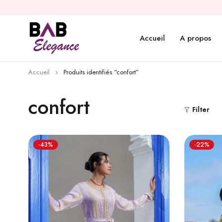
Accueil
A propos
Accueil
Produits identifiés “confort”
confort
Filter
-43%
-22%