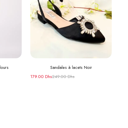
Choix des options
lours
Sandales à lacets Noir
179.00
Dhs
249.00
Dhs