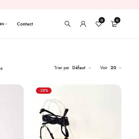
0
0
es
Contact
Trier par
Défaut
Voir
20
de
-28%