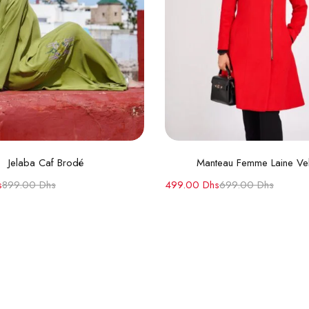
Choix des options
Lire la suite
Jelaba Caf Brodé
Manteau Femme Laine Ve
s
899.00
Dhs
499.00
Dhs
699.00
Dhs