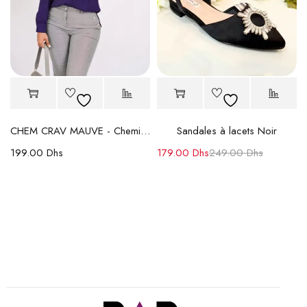
CHEM CRAV MAUVE - Chemise Femme en Crêpe avec Col Volanté et Nœuds
Sandales à lacets Noir
199.00
Dhs
179.00
Dhs
249.00
Dhs