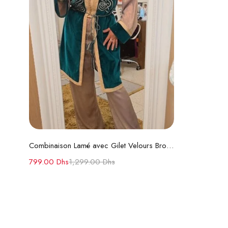
Choix des options
Combinaison Lamé avec Gilet Velours Brodé
799.00
Dhs
1,299.00
Dhs