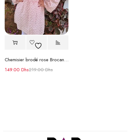
Chemisier brodé rose Brocand – Élégance et Détails raffinés
149.00
Dhs
219.00
Dhs