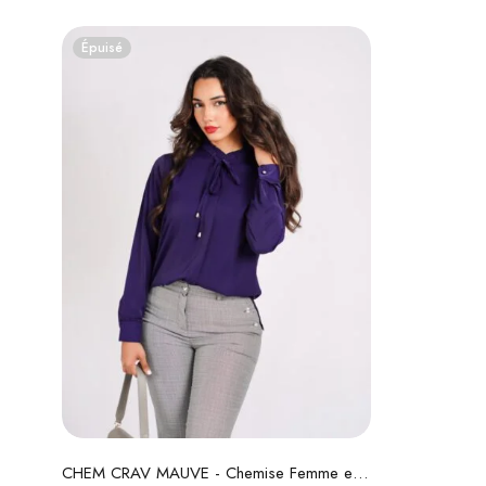
Épuisé
Lire la suite
CHEM CRAV MAUVE - Chemise Femme en Crêpe avec Col Volanté et Nœuds