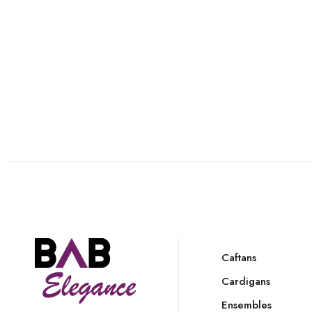
Caftans
Cardigans
Ensembles