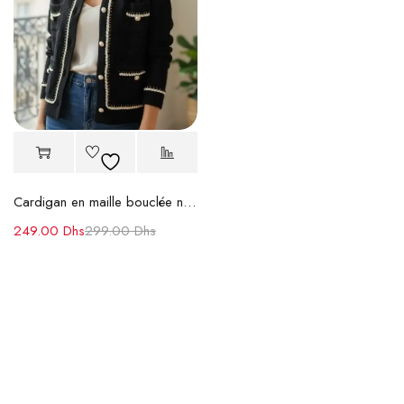
Cardigan en maille bouclée noire
249.00
Dhs
299.00
Dhs