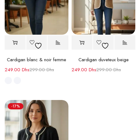
Cardigan blanc & noir femme
Cardigan duveteux beige
249.00
Dhs
299.00
Dhs
249.00
Dhs
299.00
Dhs
-17%