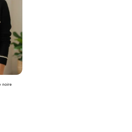
r
e noire