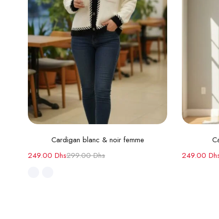
Choix des options
Cardigan blanc & noir femme
Ca
249.00
Dhs
299.00
Dhs
249.00
Dh