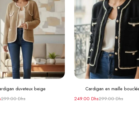
Ajouter au panier
Ajouter au panie
rdigan duveteux beige
Cardigan en maille bouclé
s
299.00
Dhs
249.00
Dhs
299.00
Dhs