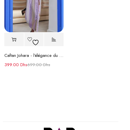
Caftan Johara - l’élégance du caftan marocain d’exception
399.00
Dhs
699.00
Dhs