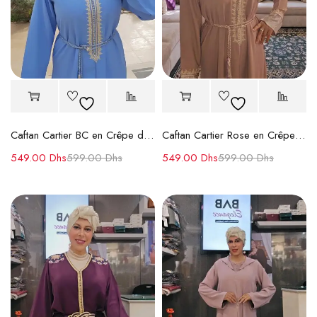
Caftan Cartier BC en Crêpe de Soie – Zwaak Maâlem et Ceinture en Soie
Caftan Cartier Rose en Crêpe de Soie Premium
549.00
Dhs
599.00
Dhs
549.00
Dhs
599.00
Dhs