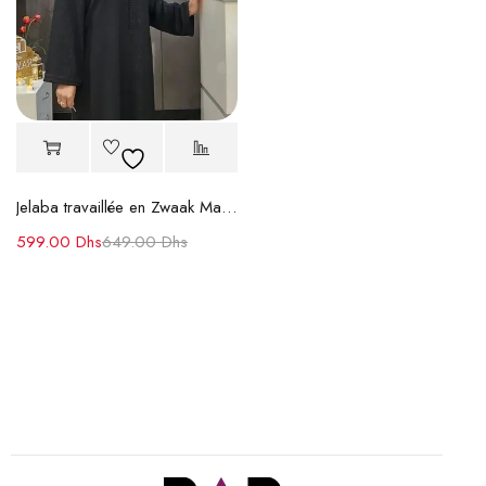
Jelaba travaillée en Zwaak Maâlem ton sur ton
599.00
Dhs
649.00
Dhs