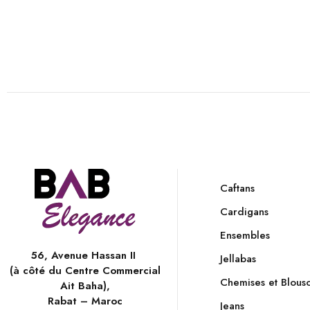
Caftans
Cardigans
Ensembles
56, Avenue Hassan II
Jellabas
(à côté du Centre Commercial
Chemises et Blous
Ait Baha),
Rabat – Maroc
Jeans