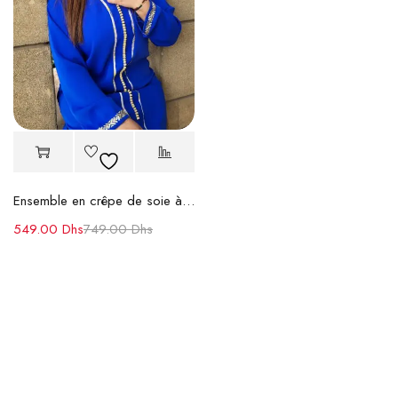
Ensemble en crêpe de soie à haut et pantalon
549.00
Dhs
749.00
Dhs