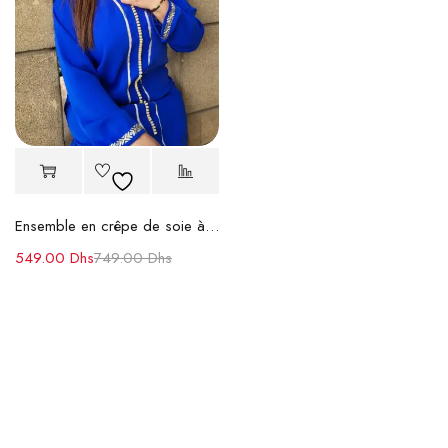
Ensemble en crêpe de soie à haut et pantalon
549.00
Dhs
749.00
Dhs